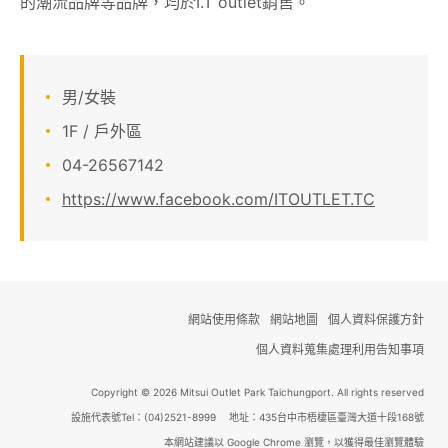
的潮流品牌等品牌，均於I.T outlet銷售。
顧客服務
關於我們
男/女裝
1F / 戶外區
線上DM
04-26567142
https://www.facebook.com/ITOUTLET.TC
APP會員專區
網站使用條款
網站地圖
個人資料保護方針
個人資料蒐集處理利用告知事項
Copyright © 2026 Mitsui Outlet Park Taichungport. All rights reserved
設施代表號Tel：(04)2521-8999 地址：435台中市梧棲區臺灣大道十段168號
本網站建議以 Google Chrome 瀏覽，以獲得最佳瀏覽體驗