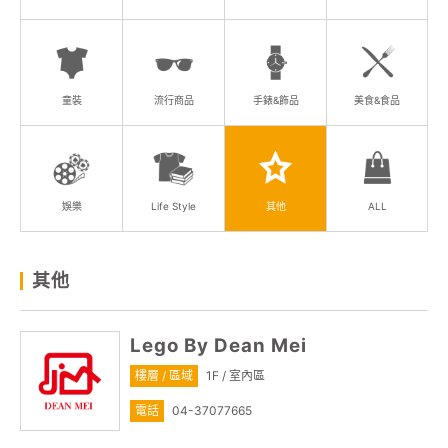
顧客服務
關於我們
童裝
流行商品
手錶&飾品
美食&食品
線上DM
APP會員專區
娛樂
Life Style
其他
ALL
其他
Lego By Dean Mei
樓層 / 區域
1F / 室內區
電話
04-37077665