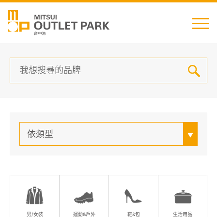
English
日本語
简中
繁中
依類型
最新消息
交通資訊
櫃位資訊
男/女裝
運動&戶外
鞋&包
生活用品