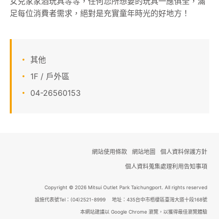
女兒家家酒玩具等等，任何您所想要的玩具一應俱全，滿
足每位消費者需求，絕對是充實童年時光的好地方！
顧客服務
關於我們
其他
線上DM
1F / 戶外區
04-26560153
APP會員專區
網站使用條款
網站地圖
個人資料保護方針
個人資料蒐集處理利用告知事項
Copyright © 2026 Mitsui Outlet Park Taichungport. All rights reserved
設施代表號Tel：(04)2521-8999 地址：435台中市梧棲區臺灣大道十段168號
本網站建議以 Google Chrome 瀏覽，以獲得最佳瀏覽體驗