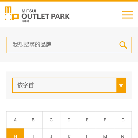
English
日本語
简中
繁中
依字首
最新消息
交通資訊
A
B
C
D
E
F
G
櫃位資訊
H
I
J
K
L
M
N