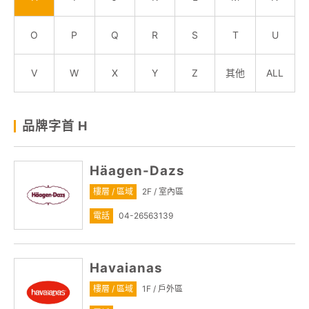
顧客服務
O
P
Q
R
S
T
U
關於我們
V
W
X
Y
Z
其他
ALL
線上DM
品牌字首 H
APP會員專區
Häagen-Dazs
樓層 / 區域
2F / 室內區
電話
04-26563139
Havaianas
樓層 / 區域
1F / 戶外區