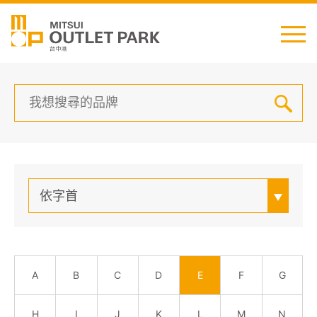
English
日本語
简中
繁中
依字首
最新消息
交通資訊
A
B
C
D
E
F
G
櫃位資訊
H
I
J
K
L
M
N