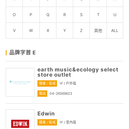
顧客服務
O
P
Q
R
S
T
U
關於我們
V
W
X
Y
Z
其他
ALL
線上DM
品牌字首 E
APP會員專區
earth music&ecology select
store outlet
樓層 / 區域
1F / 戶外區
電話
04-26569623
Edwin
樓層 / 區域
1F / 室內區