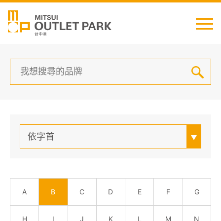
English
日本語
简中
繁中
依字首
最新消息
交通資訊
A
B
C
D
E
F
G
櫃位資訊
H
I
J
K
L
M
N