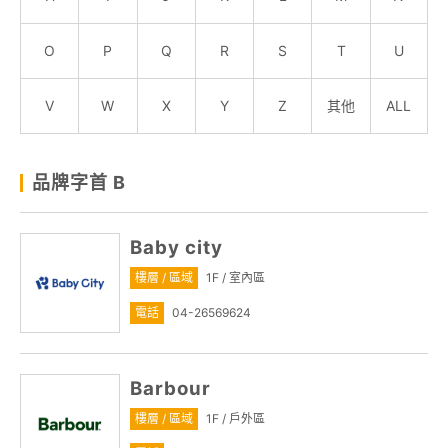
顧客服務
O
P
Q
R
S
T
U
關於我們
V
W
X
Y
Z
其他
ALL
線上DM
品牌字首 B
APP會員專區
Baby city
樓層 / 區域
1F / 室內區
電話
04-26569624
Barbour
樓層 / 區域
1F / 戶外區