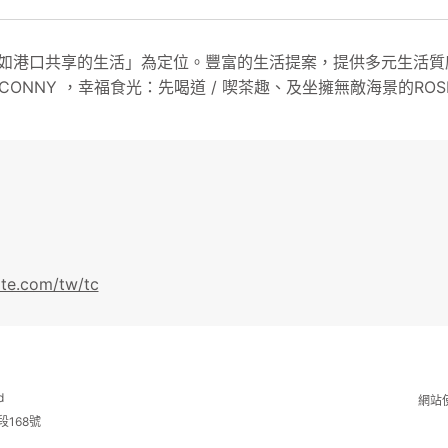
共享的生活」為定位。豐富的生活提案，提供多元生活質感： La Mode /
PANCONNY ，幸福食光：先喝道 / 喫茶趣、及坐擁無敵海景的ROSE 
ite.com/tw/tc
d
網站
段168號