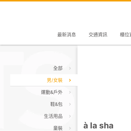
最新消息
交通資訊
櫃位
全部
男/女裝
運動&戶外
鞋&包
生活用品
à la sha
童裝