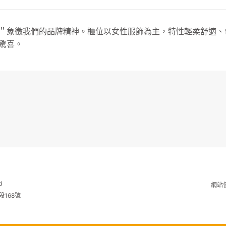
＂象徵我們的品牌精神。櫃位以女性服飾為主，特性輕柔舒適、
驚喜。
d
網站
段168號