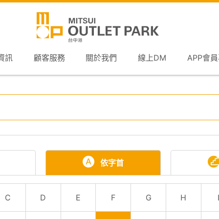
資訊
顧客服務
關於我們
線上DM
APP會
依字首
C
D
E
F
G
H