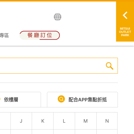
English
日本語
简中
繁中
MITSUI
OUTLET
員專區
PARK
依樓層
配合APP集點折抵
I
J
K
L
M
N