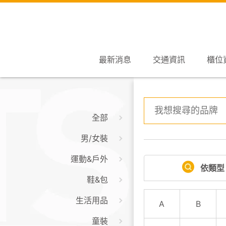
最新消息
交通資訊
櫃位
全部
男/女裝
運動&戶外
依類型
鞋&包
生活用品
A
B
童裝