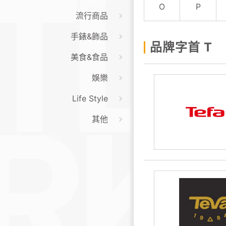
O
P
流行商品
手錶&飾品
品牌字首 T
美食&食品
娛樂
Life Style
其他