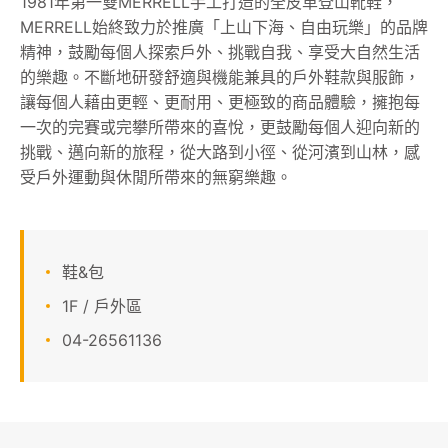
1981年第一雙MERRELL手工打造的全皮革登山靴鞋，
MERRELL始終致力於推廣「上山下海、自由玩樂」的品牌
顧客服務
精神，鼓勵每個人探索戶外、挑戰自我、享受大自然生活
的樂趣。不斷地研發舒適與機能兼具的戶外鞋款與服飾，
關於我們
讓每個人藉由更輕、更耐用、更極致的商品體驗，擁抱每
一次的完賽或完攀所帶來的喜悅，更鼓勵每個人迎向新的
線上DM
挑戰、邁向新的旅程，從大路到小徑、從河濱到山林，感
受戶外運動與休閒所帶來的無窮樂趣。
APP會員專區
鞋&包
1F / 戶外區
04-26561136