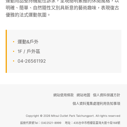
運動用品堅持機能性訴求，呈現簡明素雅的休閒風格，以
明確、簡單、自然隨性又別具新意的藝術趣味，表現復古
顧客服務
優雅的法式運動氛圍。
關於我們
線上DM
運動&戶外
1F / 戶外區
APP會員專區
04-26561192
網站使用條款
網站地圖
個人資料保護方針
個人資料蒐集處理利用告知事項
Copyright © 2026 Mitsui Outlet Park Taichungport. All rights reserved
設施代表號Tel：(04)2521-8999 地址：435台中市梧棲區臺灣大道十段168號