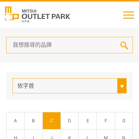
English
日本語
简中
繁中
依字首
最新消息
交通資訊
A
B
C
D
E
F
G
櫃位資訊
H
I
J
K
L
M
N