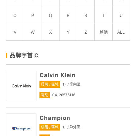
顧客服務
O
P
Q
R
S
T
U
關於我們
V
W
X
Y
Z
其他
ALL
線上DM
品牌字首 C
APP會員專區
Calvin Klein
樓層 / 區域
1F / 室內區
電話
04-26576116
Champion
樓層 / 區域
1F / 戶外區