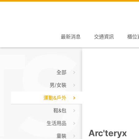
最新消息
交通資訊
櫃位
全部
男/女裝
運動&戶外
鞋&包
生活用品
Arc'teryx
童裝