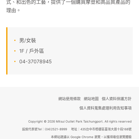
式、和出色的工藝，提供了一個購買摩登和高品質產品的
理由
顧客服務
。
關於我們
男/女裝
線上DM
1F / 戶外區
04-37078945
APP會員專區
網站使用條款
網站地圖
個人資料保護方針
個人資料蒐集處理利用告知事項
Copyright © 2026 Mitsui Outlet Park Taichungport. All rights reserved
設施代表號Tel：(04)2521-8999 地址：435台中市梧棲區臺灣大道十段168號
本網站建議以 Google Chrome 瀏覽，以獲得最佳瀏覽體驗