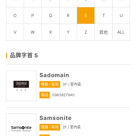
關於我們
O
P
Q
R
S
T
U
線上DM
V
W
X
Y
Z
其他
ALL
APP會員專區
品牌字首 S
Sadomain
樓層 / 區域
3F / 室內區
電話
0963827940
Samsonite
樓層 / 區域
2F / 室內區