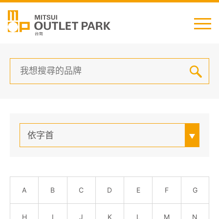
English
日本語
简中
繁中
最新消息
依字首
交通資訊
櫃位資訊
A
B
C
D
E
F
G
顧客服務
H
I
J
K
L
M
N