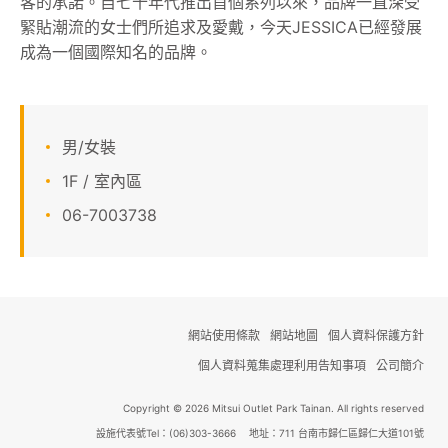
客的承諾。自七十年代推出首個系列以來，品牌一直深受
緊貼潮流的女士們所追求及愛戴，今天JESSICA已經發展
關於我們
成為一個國際知名的品牌。
線上DM
男/女裝
APP會員專區
1F / 室內區
06-7003738
網站使用條款
網站地圖
個人資料保護方針
個人資料蒐集處理利用告知事項
公司簡介
Copyright © 2026 Mitsui Outlet Park Tainan. All rights reserved
設施代表號Tel：(06)303-3666 地址：711 台南市歸仁區歸仁大道101號