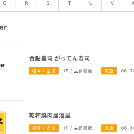
Q
R
S
T
U
V
er
合點壽司 がってん寿司
樓層 / 區域
1F / 主題餐廳
電話
06-3
乾杯燒肉居酒屋
樓層 / 區域
1F / 主題餐廳
電話
06-3