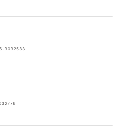
6-3032583
032776