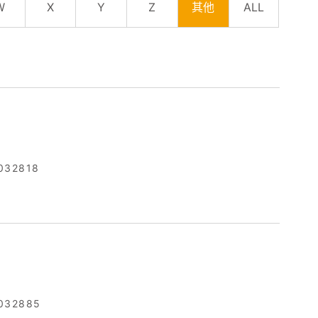
W
X
Y
Z
其他
ALL
032818
032885