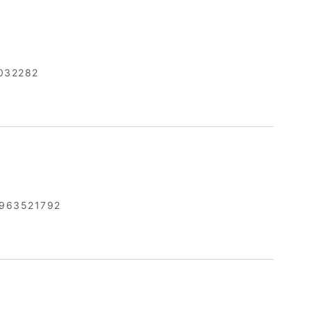
032282
963521792