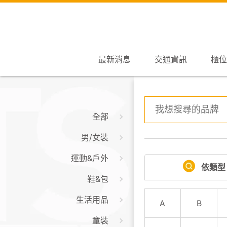
最新消息
交通資訊
櫃位
全部
男/女裝
運動&戶外
依類型
鞋&包
生活用品
A
B
童裝