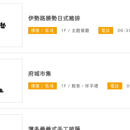
伊勢路勝勢日式豬排
樓層 / 區域
1F / 主題餐廳
電話
06-3
府城市集
樓層 / 區域
1F / 輕食、伴手禮
電話
0
薄多義義式手工披薩