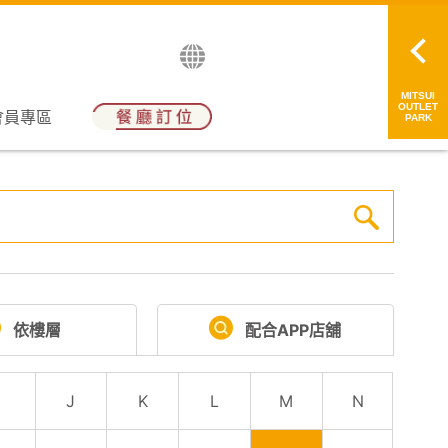
English
日本語
简中
繁中
MITSUI
OUTLET
會員專區
PARK
依樓層
配合APP店舖
I
J
K
L
M
N