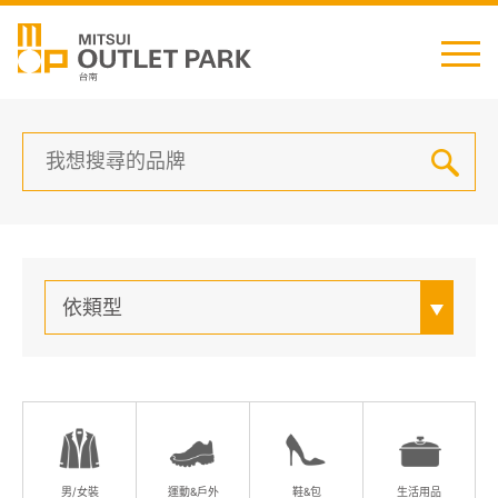
English
日本語
简中
繁中
最新消息
依類型
交通資訊
櫃位資訊
顧客服務
男/女裝
運動&戶外
鞋&包
生活用品