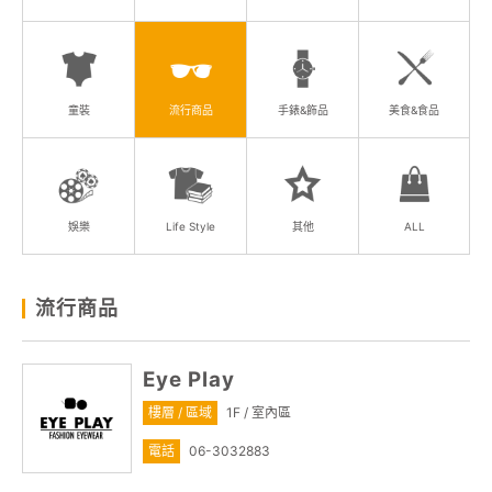
關於我們
線上DM
童裝
流行商品
手錶&飾品
美食&食品
APP會員專區
娛樂
Life Style
其他
ALL
流行商品
Eye Play
樓層 / 區域
1F / 室內區
電話
06-3032883