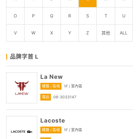
關於我們
O
P
Q
R
S
T
U
線上DM
V
W
X
Y
Z
其他
ALL
APP會員專區
品牌字首 L
La New
樓層 / 區域
1F / 室內區
電話
06-3033147
Lacoste
樓層 / 區域
1F / 室內區