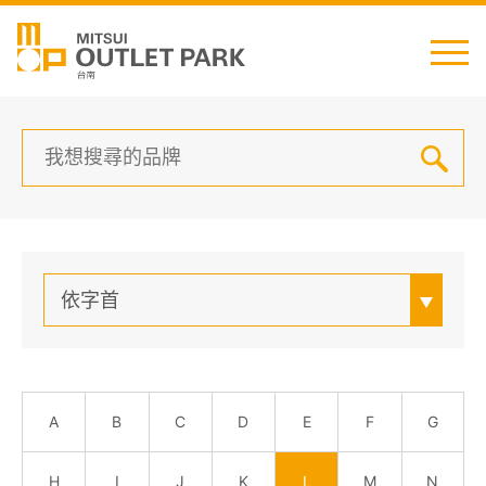
English
日本語
简中
繁中
最新消息
依字首
交通資訊
櫃位資訊
A
B
C
D
E
F
G
顧客服務
H
I
J
K
L
M
N