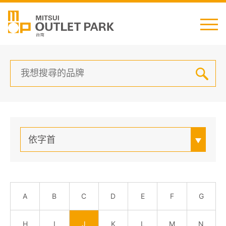
English
日本語
简中
繁中
最新消息
依字首
交通資訊
櫃位資訊
A
B
C
D
E
F
G
顧客服務
H
I
J
K
L
M
N