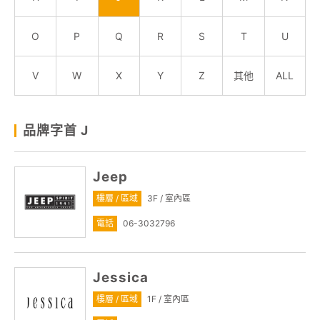
關於我們
O
P
Q
R
S
T
U
線上DM
V
W
X
Y
Z
其他
ALL
APP會員專區
品牌字首 J
Jeep
樓層 / 區域
3F / 室內區
電話
06-3032796
Jessica
樓層 / 區域
1F / 室內區