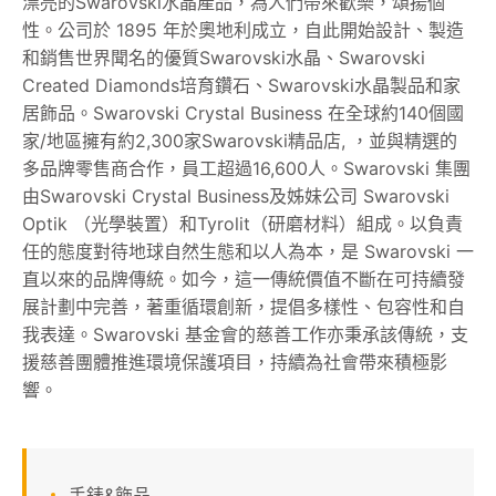
漂亮的Swarovski水晶產品，為人們帶來歡樂，頌揚個
性。公司於 1895 年於奧地利成立，自此開始設計、製造
關於我們
和銷售世界聞名的優質Swarovski水晶、Swarovski
Created Diamonds培育鑽石、Swarovski水晶製品和家
線上DM
居飾品。Swarovski Crystal Business 在全球約140個國
家/地區擁有約2,300家Swarovski精品店, ，並與精選的
APP會員專區
多品牌零售商合作，員工超過16,600人。Swarovski 集團
由Swarovski Crystal Business及姊妹公司 Swarovski
Optik （光學裝置）和Tyrolit（研磨材料）組成。以負責
任的態度對待地球自然生態和以人為本，是 Swarovski 一
直以來的品牌傳統。如今，這一傳統價值不斷在可持續發
展計劃中完善，著重循環創新，提倡多樣性、包容性和自
我表達。Swarovski 基金會的慈善工作亦秉承該傳統，支
援慈善團體推進環境保護項目，持續為社會帶來積極影
響。
手錶&飾品