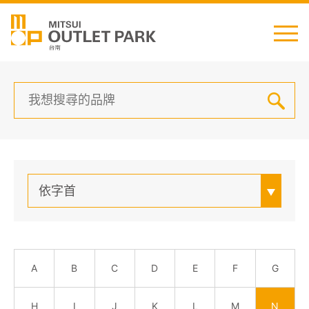
English
日本語
简中
繁中
最新消息
依字首
交通資訊
櫃位資訊
A
B
C
D
E
F
G
顧客服務
H
I
J
K
L
M
N