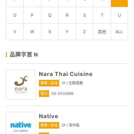
關於我們
O
P
Q
R
S
T
U
線上DM
V
W
X
Y
Z
其他
ALL
APP會員專區
品牌字首 N
Nara Thai Cuisine
樓層 / 區域
1F / 主題餐廳
電話
06-3032669
Native
樓層 / 區域
2F / 室內區