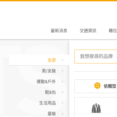
最新消息
交通資訊
櫃位
全部
男/女裝
運動&戶外
依類型
鞋&包
生活用品
童裝