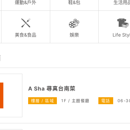
運動&戶外
鞋&包
生活用
美食&食品
娛樂
Life Sty
舖
A Sha 尋真台南菜
樓層 / 區域
1F / 主題餐廳
電話
06-3