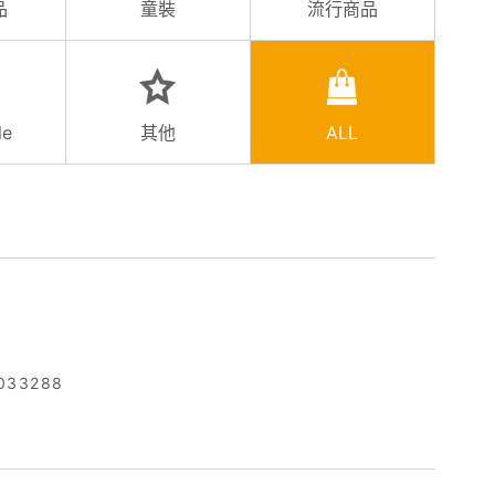
品
童裝
流行商品
le
其他
ALL
033288