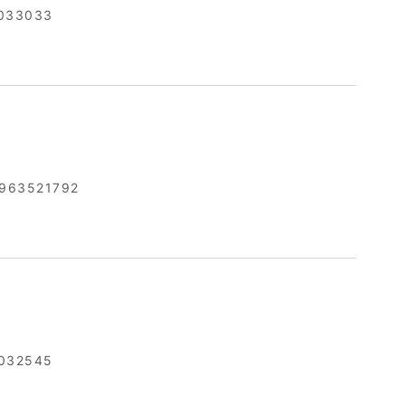
033033
963521792
032545