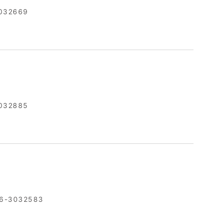
032669
032885
6-3032583