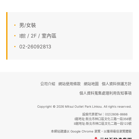
顧客服務
關於我們
男/女裝
/ 2F / 室內區
I館
APP會員專區
02-26092813
公司介紹
網站使用條款
網站地圖
個人資料保護方針
個人資料蒐集處理利用告知事項
Copyright © 2026 Mitsui Outlet Park Linkou. All rights reserved.
設施代表號Tel：(02)2606-8666
館地址:新北市林口區文化三路一段356號
I
館地址:新北市林口區文化二路一段123號
II
本網站建議以 Google Chrome 瀏覽，以獲得最佳瀏覽體驗