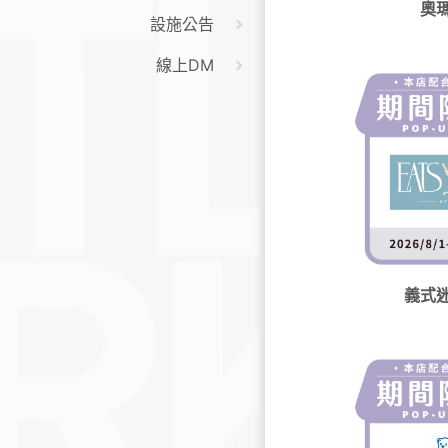
奧
設施公告
線上DM
義式