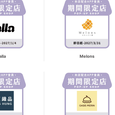
lla
Melons