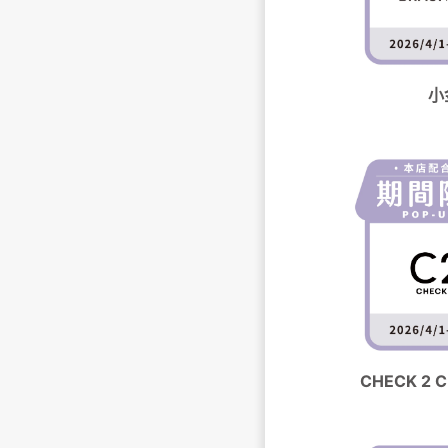
小
CHECK 2 C