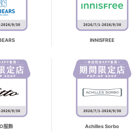
BEARS
INNISFREE
TO服飾
Achilles Sorbo