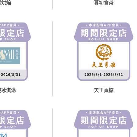
瑪烘焙
暮初食茶
迷冰淇淋
天王貢糖