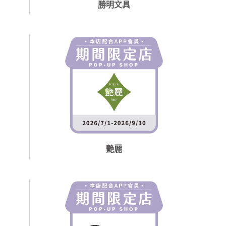
勝明文具
艷麗