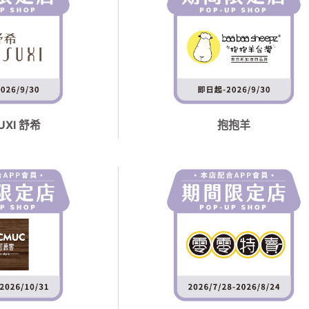
UXI 舒希
抱抱羊