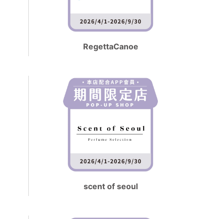
RegettaCanoe
scent of seoul