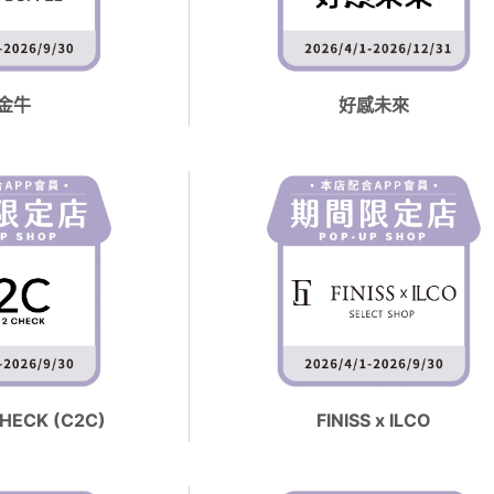
金牛
好感未來
HECK (C2C)
FINISS x ILCO