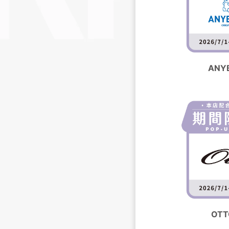
ANY
OT