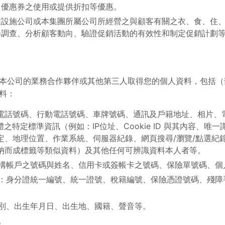
；優惠券之使用或提供折扣等優惠。
業設施公司或本集團所屬公司所經營之與顧客有關之衣、食、住
卷調查、分析顧客動向、驗證促銷活動的有效性和制定促銷計劃
本公司的業務合作夥伴或其他第三人取得您的個人資料，包括（
料：
電話號碼、行動電話號碼、車牌號碼、通訊及戶籍地址、相片、
之特定標準資訊（例如：IP位址、Cookie ID 與其內容、
定、地理位置、作業系統、伺服器紀錄、網頁搜尋/瀏覽/點選紀
納而成標籤等類似資料）及其他任何可辨識資料本人者等。
構帳戶之號碼與姓名、信用卡或簽帳卡之號碼、保險單號碼、個
：身分證統一編號、統一證號、稅籍編號、保險憑證號碼、殘障
別、出生年月日、出生地、國籍、聲音等。
。