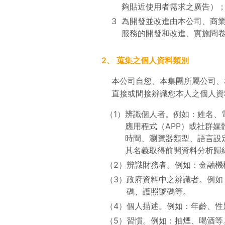
夠貼近使用者需求之廣告）
3
為開發並改進由本公司、商
服務的開發和改進、實施問
2、
蒐集之個人資料類別
本公司自您、本集團所屬公司、
直接或間接辨識您本人之個人資
（1）
辨識個人者。例如：姓名、
應用程式（APP）或社群媒體
時間、瀏覽器類型、語言設
其名義取得前開資料分析歸
（2）
辨識財務者。例如：金融機
（3）
政府資料中之辨識者。例如
碼、護照號碼等。
（4）
個人描述。例如：年齡、性
（5）
習慣。例如：抽煙、喝酒等