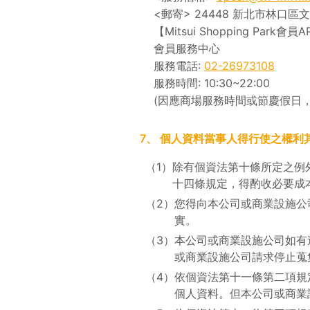
<郵寄> 24448 新北市林口區
【Mitsui Shopping Park會員
會員服務中心
服務電話:
02-26973108
服務時間: 10:30~22:00
(因應商場服務時間或節慶假日
7、
個人資料當事人得行使之權利
（1）
除有個資法第十條所定之例
十四條規定，得酌收必要成
（2）
您得向本公司或商業設施公
實。
（3）
本公司或商業設施公司如有
或商業設施公司請求停止蒐
（4）
依個資法第十一條第二項規
個人資料。但本公司或商業