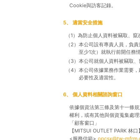
Cookie與訪客記錄。
5、
適當安全措施
（1）
為防止個人資料被竊取、竄
（2）
本公司設有專責人員，負責
至少1次）就執行前開任務
（3）
本公司就個人資料被竊取、
（4）
本公司依據業務作業需要，
必要性及適當性。
6、
個人資料相關諮詢窗口
依據個資法第三條及第十一條規
權利，或有其他與個資蒐集處理
「顧客窗口」
【MITSUI OUTLET PARK
<服務信箱>
opcsx@tw-mfrm