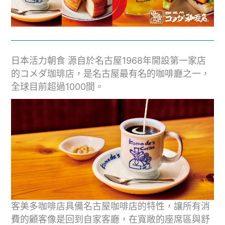
日本活力朝食 源自於名古屋1968年開設第一家店
的コメダ珈琲店，是名古屋最有名的咖啡廳之一，
全球目前超過1000間。
客美多咖啡店具備名古屋咖啡店的特性，讓所有消
費的顧客像是回到自家客廳，在寬敞的座席區與舒