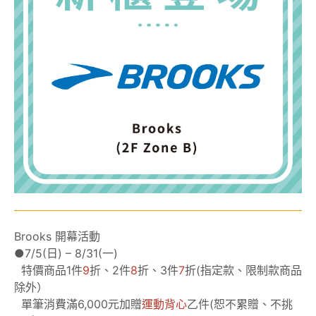
關於我們
線上DM
APP會員專區
Brooks 開幕活動
●7/5(日) – 8/31(一)
特價商品1件
9
折、2件
8
折、3件
7
折(指定款、限制款商品
除外）
單筆消費滿6,000元加贈
運動背心
乙件(恕不累贈、不挑