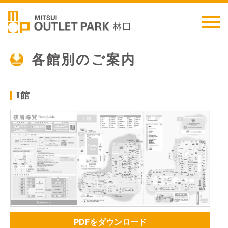
繁中
简中
日本語
English
Thai
各館別のご案内
館
I
交通情報
店舗情報
お客様サービス
PDFをダウンロード