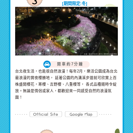
[期間限定:冬]
開車約7分鐘
台北夜生活，也能很自然浪漫！每年2月，樂活公園成為台北
最浪漫的賞夜櫻勝地， 延著公園的內溝溪步道就可欣賞上百
株盛開櫻花，寒櫻、吉野櫻、八重櫻等， 各式品種隨時令綻
放。無論是情侶或家人，都歡迎來一同感受自然的浪漫氛
圍！