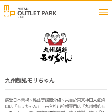
English
日本語
简中
繁中
九州麵処モリちゃん
最新消息
交通資訊
廣受日本電視、雑誌等媒體介紹、來自於東京神田人氣燒
肉店「モリちゃん」，來台推出拉麵專門店「九州麵処モ
櫃位資訊