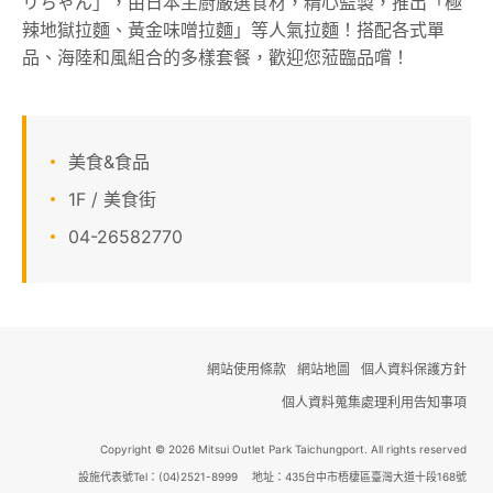
リちゃん」，由日本主廚嚴選食材，精心監製，推出「極
辣地獄拉麵、黃金味噌拉麵」等人氣拉麵！搭配各式單
顧客服務
品、海陸和風組合的多樣套餐，歡迎您蒞臨品嚐！
關於我們
線上DM
美食&食品
1F / 美食街
APP會員專區
04-26582770
網站使用條款
網站地圖
個人資料保護方針
個人資料蒐集處理利用告知事項
Copyright © 2026 Mitsui Outlet Park Taichungport. All rights reserved
設施代表號Tel：(04)2521-8999 地址：435台中市梧棲區臺灣大道十段168號