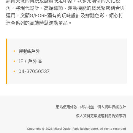
高爾夫球的傳統及嚴肅既定印象，以多元前衛的文化視
角，將現代設計、高端細節、運動機能的概念緊密結合與
顧客服務
運用，突顯G/FORE獨有的玩味設計及鮮豔色彩，傾心打
造全系列的高端時髦運動單品。
關於我們
線上DM
運動&戶外
APP會員專區
1F / 戶外區
04-37050537
網站使用條款
網站地圖
個人資料保護方針
個人資料蒐集處理利用告知事項
Copyright © 2026 Mitsui Outlet Park Taichungport. All rights reserved