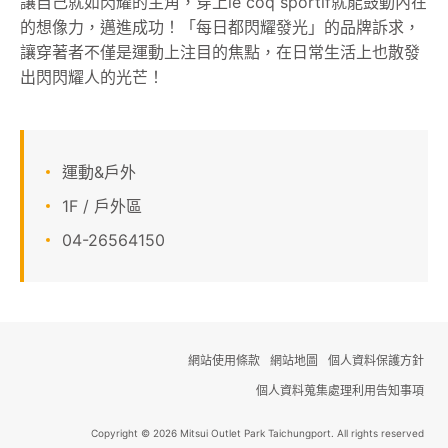
讓自己就如閃耀的主角，穿上le coq sportif就能鼓動內在
的想像力，邁進成功！「每日都閃耀發光」的品牌訴求，
顧客服務
讓穿著者不僅是運動上注目的焦點，在日常生活上也散發
出閃閃耀人的光芒！
關於我們
線上DM
運動&戶外
APP會員專區
1F / 戶外區
04-26564150
網站使用條款
網站地圖
個人資料保護方針
個人資料蒐集處理利用告知事項
Copyright © 2026 Mitsui Outlet Park Taichungport. All rights reserved