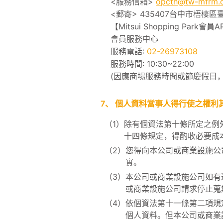
<服務信箱>
opcth@tw-mfrm.
<郵寄> 435407台中市梧棲區
【Mitsui Shopping Park會員
會員服務中心
服務電話:
02-26973108
服務時間: 10:30~22:00
(因應商場服務時間或節慶假日
7、
個人資料當事人得行使之權利
（1）
除有個資法第十條所定之例
十四條規定，得酌收必要成
（2）
您得向本公司或商業設施公
實。
（3）
本公司或商業設施公司如有
或商業設施公司請求停止蒐
（4）
依個資法第十一條第二項規
個人資料。但本公司或商業