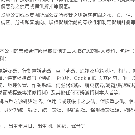
；優惠券之使用或提供折扣等優惠。
業設施公司或本集團所屬公司所經營之與顧客有關之衣、食、住
卷調查、分析顧客動向、驗證促銷活動的有效性和制定促銷計劃
本公司的業務合作夥伴或其他第三人取得您的個人資料，包括（
料：
電話號碼、行動電話號碼、車牌號碼、通訊及戶籍地址、相片、
之特定標準資訊（例如：IP位址、Cookie ID 與其內容、
定、地理位置、作業系統、伺服器紀錄、網頁搜尋/瀏覽/點選紀
納而成標籤等類似資料）及其他任何可辨識資料本人者等。
構帳戶之號碼與姓名、信用卡或簽帳卡之號碼、保險單號碼、個
：身分證統一編號、統一證號、稅籍編號、保險憑證號碼、殘障
別、出生年月日、出生地、國籍、聲音等。
。