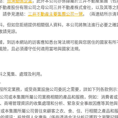
結：
台灣關係企業
，此外本公司亦係隸屬於三井不動產集團（包
不動產股份有限公司之母公司三井不動產株式會社，以及其等之
，請參見連結：
三井不動產主要集團公司一覽
。（兩連結所示清
料，但如您拒絕提供相關個人資料，本公司將無法進行必要之確
敬請見諒。
據，到訪本網站的訪客應知悉台灣法規可能與您居住的國家有所
風險，且必須遵守任何適用當地與國家法規。
料之蒐集、處理及利用。
。
程所定業務，或受商業設施公司委託之需要，詳如下列各款例示
公司或本集團所屬公司業務相關的產品和服務，例如：消費者或
、商場管理資訊的收集處理和分析、緊急安全事故因應等其他與
司或本集團所屬公司曾往來顧客之衣、食、住、行相關之產品和
動的資訊；投放個人化廣告（係指透過合法分析已獲取之瀏覽記