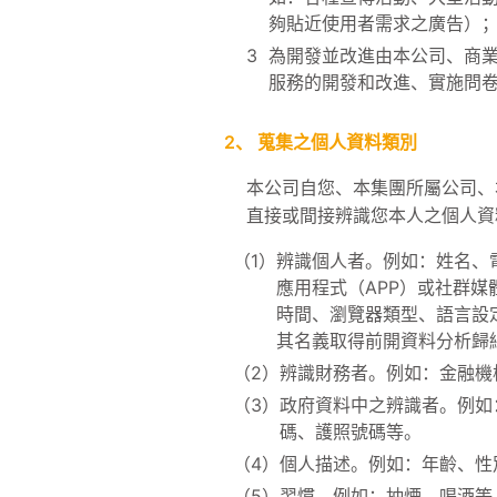
夠貼近使用者需求之廣告）
3
為開發並改進由本公司、商
服務的開發和改進、實施問
2、
蒐集之個人資料類別
本公司自您、本集團所屬公司、
直接或間接辨識您本人之個人資
（1）
辨識個人者。例如：姓名、
應用程式（APP）或社群媒體
時間、瀏覽器類型、語言設
其名義取得前開資料分析歸
（2）
辨識財務者。例如：金融機
（3）
政府資料中之辨識者。例如
碼、護照號碼等。
（4）
個人描述。例如：年齡、性
（5）
習慣。例如：抽煙、喝酒等