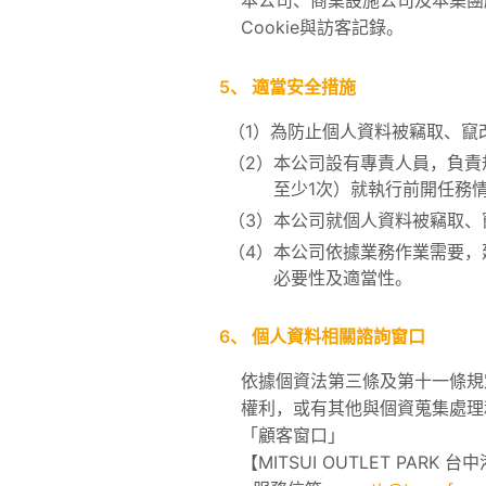
本公司、商業設施公司及本集團
Cookie與訪客記錄。
5、
適當安全措施
（1）
為防止個人資料被竊取、竄
（2）
本公司設有專責人員，負責
至少1次）就執行前開任務
（3）
本公司就個人資料被竊取、
（4）
本公司依據業務作業需要，
必要性及適當性。
6、
個人資料相關諮詢窗口
依據個資法第三條及第十一條規
權利，或有其他與個資蒐集處理
「顧客窗口」
【MITSUI OUTLET PARK