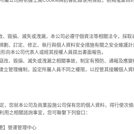
所屬公司將依據上開Cookie與訪客記錄使用條款，前揭蒐集目
改、毀損、滅失或洩漏，本公司必遵守個資法等相關法令，採取
規劃、訂定、修正、執行與個人資料安全措施有關之安全維護計
情形向本公司代表人或經其授權人員提出書面報告。
竄改、毀損、滅失或洩漏之相關事故，制定有預防、通報及應變
建立管理機制，設定所屬人員不同之權限，以控管其接觸個人資
定，您就本公司及商業設施公司保有您的個人資料，得行使次條
利用之相關諮詢事宜，您可聯繫下列窗口：
 台中港】營運管理中心