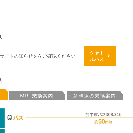
ス
シャト
サイトの知らせををご確認ください：
ルバス
ス
MRT乗換案内
新幹線の乗換案内