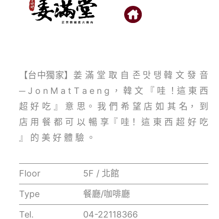
【台中獨家】姜 滿 堂 取 自 존 맛 탱 韓 文 發 音
─ J o n M a t T a e n g ， 韓 文 『 哇 ！這 東 西
超 好 吃 』 意 思。 我 們 希 望 店 如 其 名， 到
店 用 餐 都 可 以 暢 享『 哇！ 這 東 西 超 好 吃
』 的 美 好 體 驗 。
Floor
5F / 北館
Type
餐廳/咖啡廳
Tel.
04-22118366