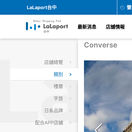
LaLaport台中
營
最新消息
店舖情報
Converse
店舖總覽
類別
樓層
字首
日系品牌
配合APP店舖