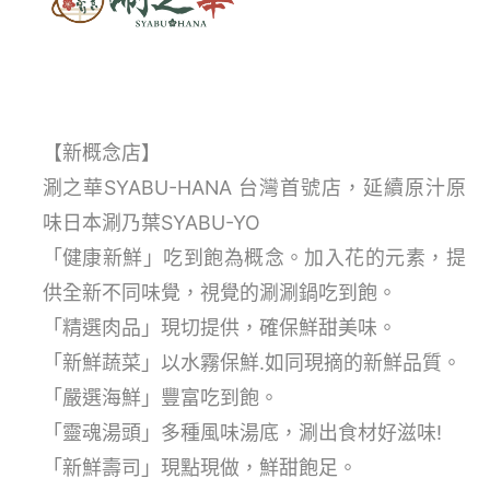
【新概念店】
涮之華SYABU-HANA 台灣首號店，延續原汁原
味日本涮乃葉SYABU-YO
「健康新鮮」吃到飽為概念。加入花的元素，提
供全新不同味覺，視覺的涮涮鍋吃到飽。
「精選肉品」現切提供，確保鮮甜美味。
「新鮮蔬菜」以水霧保鮮.如同現摘的新鮮品質。
「嚴選海鮮」豐富吃到飽。
「靈魂湯頭」多種風味湯底，涮出食材好滋味!
「新鮮壽司」現點現做，鮮甜飽足。