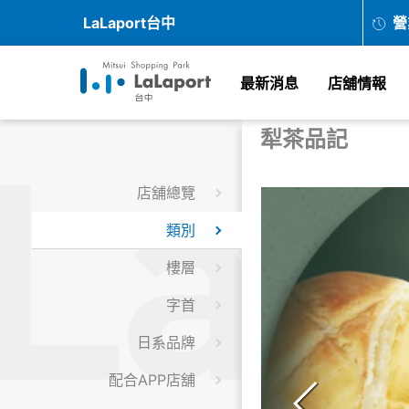
LaLaport台中
營
最新消息
店舖情報
犁茶品記
店舖總覽
類別
樓層
字首
日系品牌
配合APP店舖