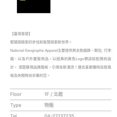
【臺灣首發】
緊隨探險家的步伐和智慧探索新世界。
National Geographic Apparel主要提供男女款服飾、鞋包, 行李
箱、以及戶外露營用品，以經典的黃色Logo標誌搭配簡約設
計， 清楚展現品牌風格，引領全新潮流！
適合喜歡獨特自我風
格及休閒時尚衣著的您。
Floor
1F / 北館
Type
物販
Tel.
04-22137235