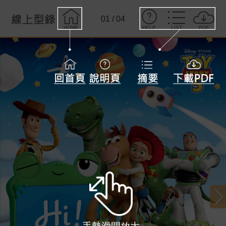
01
/
04
HELP
LIST
PDF
HOME