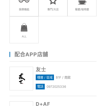
娛樂機能
專門/大店
餐廳/咖啡廳
ALL
配合APP店舖
友士
樓層 / 區域
B1F / 南館
電話
0972025336
D+AF